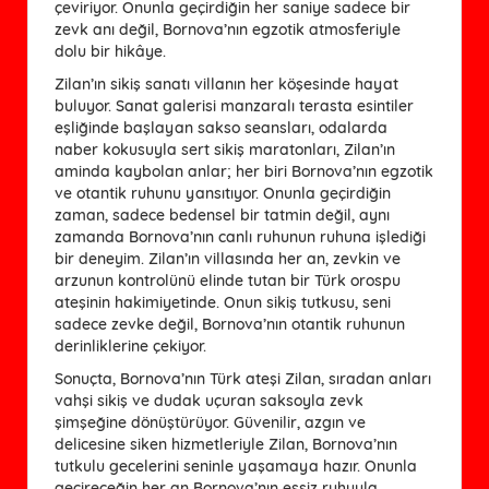
çeviriyor. Onunla geçirdiğin her saniye sadece bir
zevk anı değil, Bornova’nın egzotik atmosferiyle
dolu bir hikâye.
Zilan’ın sikiş sanatı villanın her köşesinde hayat
buluyor. Sanat galerisi manzaralı terasta esintiler
eşliğinde başlayan sakso seansları, odalarda
naber kokusuyla sert sikiş maratonları, Zilan’ın
aminda kaybolan anlar; her biri Bornova’nın egzotik
ve otantik ruhunu yansıtıyor. Onunla geçirdiğin
zaman, sadece bedensel bir tatmin değil, aynı
zamanda Bornova’nın canlı ruhunun ruhuna işlediği
bir deneyim. Zilan’ın villasında her an, zevkin ve
arzunun kontrolünü elinde tutan bir Türk orospu
ateşinin hakimiyetinde. Onun sikiş tutkusu, seni
sadece zevke değil, Bornova’nın otantik ruhunun
derinliklerine çekiyor.
Sonuçta, Bornova’nın Türk ateşi Zilan, sıradan anları
vahşi sikiş ve dudak uçuran saksoyla zevk
şimşeğine dönüştürüyor. Güvenilir, azgın ve
delicesine siken hizmetleriyle Zilan, Bornova’nın
tutkulu gecelerini seninle yaşamaya hazır. Onunla
geçireceğin her an Bornova’nın eşsiz ruhuyla