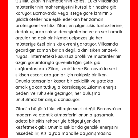
Gizlilik, Zilan’ın hizmetlerinin kalesi. Lüks villasında
müşterilerinin mahremiyetini kutsal bir hazine gibi
koruyor. Bornova’da veya isteğe göre İzmir’in 5
yıldızlı otellerinde eşlik ederken her zaman
profesyonel ve titiz. Zilan, en çılgın sikiş fantezilerine,
dudak uçuran sakso deneyimlerine ve en sert amcik
arzularına açık bir hizmet yelpazesiyle her
müşteriye özel bir sikiş evreni yaratıyor. Villasında
geçirdiğin zaman bir an değil, aklını siken bir zevk
rüyası. İnternetteki kusursuz profili ve müşterilerinin
azgın yorumlarıyla güvenilirliğini çelik gibi
sağlamlaştıran Zilan, İzmir’de ve Bornova’da sert
sikişen escort arayanlar için rakipsiz bir ikon.
Onunla tanışanlar kasar bir çekicilik ve yatakta
amcik yakan tutkuyla karşılaşıyor. Zilan’ın enerjisi
bedeni ve ruhu ele geçiriyor, her buluşma
unutulmaz bir anıya dönüşüyor.
Zilan’ın büyüsü lüks villayla sınırlı değil. Bornova’nın
modern ve otantik atmosferini onunla yaşamak,
adeta bir sikiş rehberiyle bölgeyi yeniden
keşfetmek gibi. Onunla Işıklar’da gençlik enerjisini
hissedebilir, Kızılay’da mahalle dayanışmasına