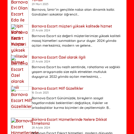
29 Mart 2025
Bornova, İzmir’in gençlikle nabzı atan dinamik kalbi.
Gündüzleri sokaklar öğrencil...
Bornova Escort müşteri yüksek kalitede hizmet
23 Aralık 2024
Bornova Escort siz değerli müşterilerimize yüksek kaliteli
masaj hizmetleri sunmaktan gurur duyar. 2024 yılında
açılan merkezimiz, modern ve gelene...
Bornova Escort Özel olarak ilgili
23 Aralık 2024
Bornova Escort bu nezih semtinde, rahatlama ve sağlıklı
yaşam arayışınızda size eşlik etmekten mutluluk
duyuyoruz. 2022 yılında açılan merkezimiz, ...
Bornova Escort Milf Güzellikler
16 Ocak 2025
Bornova Escort Günümüzde, bireylerin sosyal
hayatlarındaki beklentileri değiştikçe, ilişkiler ve
arkadaşlıklar kurma biçimleri de çeşitlenmiştir. B...
Bornova Escort Hizmetlerinde Nelere Dikkat
Etmelisiniz
28 Aralık 2024
Bornova Escort Eskort hizmetleri, modern dünyada