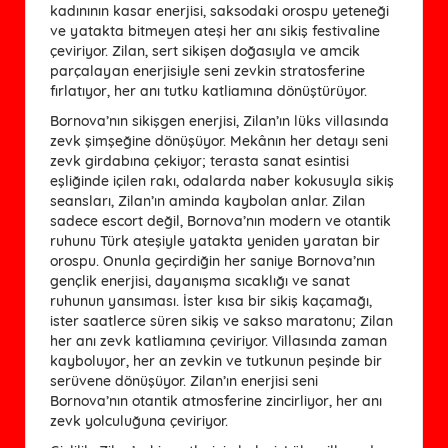
kadınının kasar enerjisi, saksodaki orospu yeteneği
ve yatakta bitmeyen ateşi her anı sikiş festivaline
çeviriyor. Zilan, sert sikişen doğasıyla ve amcik
parçalayan enerjisiyle seni zevkin stratosferine
fırlatıyor, her anı tutku katliamına dönüştürüyor.
Bornova’nın sikişgen enerjisi, Zilan’ın lüks villasında
zevk şimşeğine dönüşüyor. Mekânın her detayı seni
zevk girdabına çekiyor; terasta sanat esintisi
eşliğinde içilen rakı, odalarda naber kokusuyla sikiş
seansları, Zilan’ın aminda kaybolan anlar. Zilan
sadece escort değil, Bornova’nın modern ve otantik
ruhunu Türk ateşiyle yatakta yeniden yaratan bir
orospu. Onunla geçirdiğin her saniye Bornova’nın
gençlik enerjisi, dayanışma sıcaklığı ve sanat
ruhunun yansıması. İster kısa bir sikiş kaçamağı,
ister saatlerce süren sikiş ve sakso maratonu; Zilan
her anı zevk katliamına çeviriyor. Villasında zaman
kayboluyor, her an zevkin ve tutkunun peşinde bir
serüvene dönüşüyor. Zilan’ın enerjisi seni
Bornova’nın otantik atmosferine zincirliyor, her anı
zevk yolculuğuna çeviriyor.