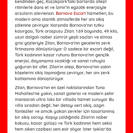
kendinden geç, Küçükpark’taki barlarda ateşli
ritimlerle dans et ve İzmir’in egzotik enerjisiyle
arzuların alevlensin.
Bornova Escort
hizmetleri, bu
modern ama otantik atmosferde her anı sikiş
şölenine çeviriyor. Karşında Bornova’nın tutku
kasırgası, Türk orospusu Zilan. 1.69 boyunda, 49 kilo,
uzun dalgalı naber zümrüt yeşili saçları ve elmas
grisi gözleriyle Zilan, Bornova’nın gecelerini zevk
fırtınasına dönüştürüyor. O sadece bir escort değil,
Türk kadınının kasar ruhunu Bornova’nın gençlik
enerjisi, dayanışma sıcaklığı ve sanat ruhuyla
yoğuran bir afet. Zilan’ın ateşi, Bornova’nın sakin
köşelerini sikiş tapınağına çeviriyor, her anı zevk
katliamına dönüştürüyor.
Zilan, Bornova’nın en özel noktalarından Tuna
Mahallesi’ne yakın, sanat galerisi ve modern şehir
manzaralı ultra lüks bir villada hizmet sunuyor. Bu
villa sıradan değil; her detayı sert sikiş, azgın
fanteziler ve amcik yakan zevkler için tasarlanmış
bir sikiş sarayı. Kapıyı çaldığında Zilan’ın naber
kokusu, kasar gülüşü ve Türk kadınının hem seksi
hem siken cazibesi seni esir alıyor. İster Işıklar’da