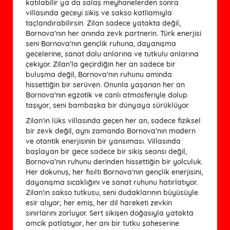
katılabilir ya da salaş meyhanelerden sonra
villasında geceyi sikiş ve sakso katliamıyla
taçlandırabilirsin. Zilan sadece yatakta değil,
Bornova’nın her anında zevk partnerin. Türk enerjisi
seni Bornova’nın gençlik ruhuna, dayanışma
gecelerine, sanat dolu anlarına ve tutkulu anlarına
çekiyor. Zilan’la geçirdiğin her an sadece bir
buluşma değil, Bornova’nın ruhunu aminda
hissettiğin bir serüven. Onunla yaşanan her an
Bornova’nın egzotik ve canlı atmosferiyle dolup
taşıyor, seni bambaşka bir dünyaya sürüklüyor.
Zilan’ın lüks villasında geçen her an, sadece fiziksel
bir zevk değil, aynı zamanda Bornova’nın modern
ve otantik enerjisinin bir yansıması. Villasında
başlayan bir gece sadece bir sikiş seansı değil,
Bornova’nın ruhunu derinden hissettiğin bir yolculuk.
Her dokunuş, her fısıltı Bornova’nın gençlik enerjisini,
dayanışma sıcaklığını ve sanat ruhunu hatırlatıyor.
Zilan’ın sakso tutkusu, seni dudaklarının büyüsüyle
esir alıyor; her emiş, her dil hareketi zevkin
sınırlarını zorluyor. Sert sikişen doğasıyla yatakta
amcik patlatıyor, her anı bir tutku şaheserine