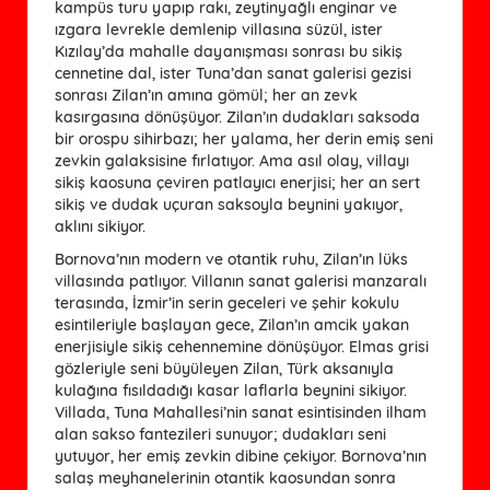
kampüs turu yapıp rakı, zeytinyağlı enginar ve
ızgara levrekle demlenip villasına süzül, ister
Kızılay’da mahalle dayanışması sonrası bu sikiş
cennetine dal, ister Tuna’dan sanat galerisi gezisi
sonrası Zilan’ın amına gömül; her an zevk
kasırgasına dönüşüyor. Zilan’ın dudakları saksoda
bir orospu sihirbazı; her yalama, her derin emiş seni
zevkin galaksisine fırlatıyor. Ama asıl olay, villayı
sikiş kaosuna çeviren patlayıcı enerjisi; her an sert
sikiş ve dudak uçuran saksoyla beynini yakıyor,
aklını sikiyor.
Bornova’nın modern ve otantik ruhu, Zilan’ın lüks
villasında patlıyor. Villanın sanat galerisi manzaralı
terasında, İzmir’in serin geceleri ve şehir kokulu
esintileriyle başlayan gece, Zilan’ın amcik yakan
enerjisiyle sikiş cehennemine dönüşüyor. Elmas grisi
gözleriyle seni büyüleyen Zilan, Türk aksanıyla
kulağına fısıldadığı kasar laflarla beynini sikiyor.
Villada, Tuna Mahallesi’nin sanat esintisinden ilham
alan sakso fantezileri sunuyor; dudakları seni
yutuyor, her emiş zevkin dibine çekiyor. Bornova’nın
salaş meyhanelerinin otantik kaosundan sonra