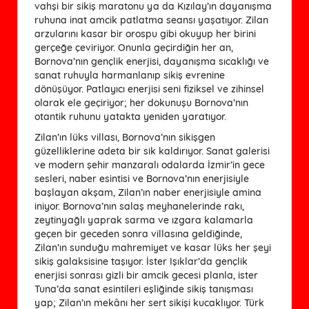
vahşi bir sikiş maratonu ya da Kızılay’ın dayanışma
ruhuna inat amcik patlatma seansı yaşatıyor. Zilan
arzularını kasar bir orospu gibi okuyup her birini
gerçeğe çeviriyor. Onunla geçirdiğin her an,
Bornova’nın gençlik enerjisi, dayanışma sıcaklığı ve
sanat ruhuyla harmanlanıp sikiş evrenine
dönüşüyor. Patlayıcı enerjisi seni fiziksel ve zihinsel
olarak ele geçiriyor; her dokunuşu Bornova’nın
otantik ruhunu yatakta yeniden yaratıyor.
Zilan’ın lüks villası, Bornova’nın sikişgen
güzelliklerine adeta bir sik kaldırıyor. Sanat galerisi
ve modern şehir manzaralı odalarda İzmir’in gece
sesleri, naber esintisi ve Bornova’nın enerjisiyle
başlayan akşam, Zilan’ın naber enerjisiyle amina
iniyor. Bornova’nın salaş meyhanelerinde rakı,
zeytinyağlı yaprak sarma ve ızgara kalamarla
geçen bir geceden sonra villasına geldiğinde,
Zilan’ın sunduğu mahremiyet ve kasar lüks her şeyi
sikiş galaksisine taşıyor. İster Işıklar’da gençlik
enerjisi sonrası gizli bir amcik gecesi planla, ister
Tuna’da sanat esintileri eşliğinde sikiş tanışması
yap; Zilan’ın mekânı her sert sikişi kucaklıyor. Türk