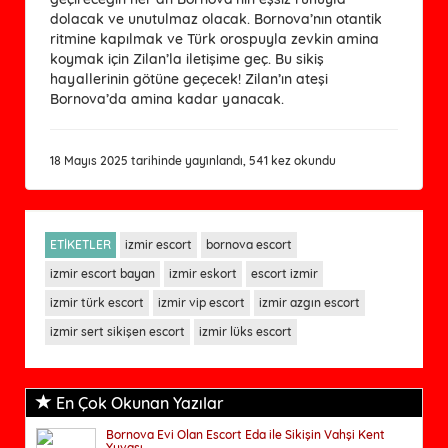
dolacak ve unutulmaz olacak. Bornova’nın otantik
ritmine kapılmak ve Türk orospuyla zevkin amina
koymak için Zilan’la iletişime geç. Bu sikiş
hayallerinin götüne geçecek! Zilan’ın ateşi
Bornova’da amina kadar yanacak.
18 Mayıs 2025 tarihinde yayınlandı, 541 kez okundu
ETİKETLER
izmir escort
bornova escort
izmir escort bayan
izmir eskort
escort izmir
izmir türk escort
izmir vip escort
izmir azgın escort
izmir sert sikişen escort
izmir lüks escort
En Çok Okunan Yazılar
Bornova Evi Olan Escort Eda ile Sikişin Vahşi Kent
Yuvası